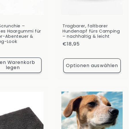
Scrunchie –
Tragbarer, faltbarer
ches Haargummi für
Hundenapf fürs Camping
r-Abenteuer &
– nachhaltig & leicht
ng-Look
Normaler
€18,95
ler
Preis
den Warenkorb
Optionen auswählen
legen