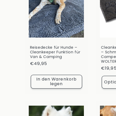
Reisedecke für Hunde –
Cleank
Cleankeeper Funktion für
– Schm
Van & Camping
Camper
WOLTE
Normaler
€49,95
Norma
€19,9
Preis
Preis
In den Warenkorb
Opti
legen