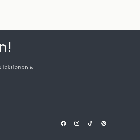
n!
ollektionen &
Facebook
Instagram
TikTok
Pinterest