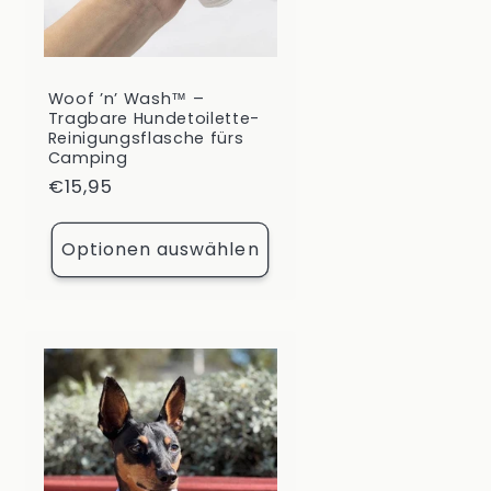
Woof ’n’ Wash™ –
Tragbare Hundetoilette-
Reinigungsflasche fürs
Camping
Normaler
€15,95
Preis
Optionen auswählen