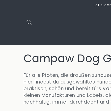
Direkt
Let's ca
zum
Inhalt
K
Campaw Dog G
a
Für alle Pfoten, die draußen zuhause
t
Hier findest du ausgewähltes Hunde
praktisch, schön und bereit fürs Va
kleinen Manufakturen und Labels, die
e
nachhaltig, immer durchdacht und v