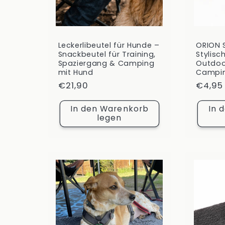
Leckerlibeutel für Hunde –
ORION 
Snackbeutel für Training,
Stylis
Spaziergang & Camping
Outdoo
mit Hund
Campi
Normaler
€21,90
Norma
€4,95
Preis
Preis
In den Warenkorb
In 
legen