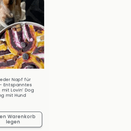
eder Napf für
– Entspanntes
 mit Lovin’ Dog
g mit Hund
ler
5
den Warenkorb
legen