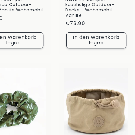
lige Outdoor-
kuschelige Outdoor-
Vanlife Wohnmobil
Decke - Wohnmobil
Vanlife
ler
0
Normaler
€79,90
Preis
den Warenkorb
In den Warenkorb
legen
legen