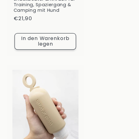
Training, Spaziergang &
Camping mit Hund
Normaler
€21,90
Preis
In den Warenkorb
legen