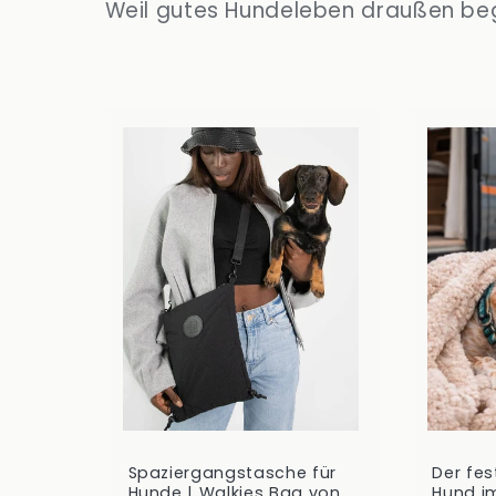
g
Weil gutes Hundeleben draußen beg
o
r
i
e
:
Spaziergangstasche für
Der fes
Hunde | Walkies Bag von
Hund i