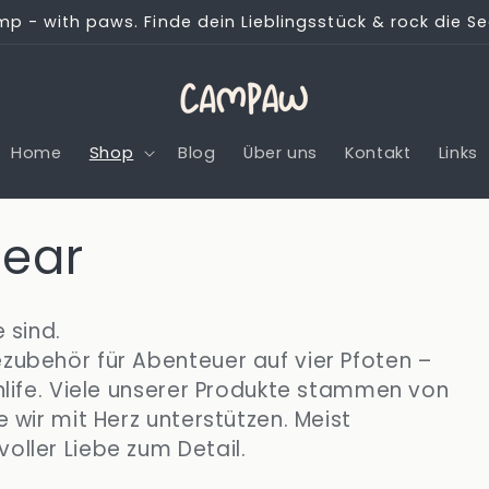
mp - with paws. Finde dein Lieblingsstück & rock die S
Home
Shop
Blog
Über uns
Kontakt
Links
ear
 sind.
zubehör für Abenteuer auf vier Pfoten –
nlife. Viele unserer Produkte stammen von
 wir mit Herz unterstützen. Meist
oller Liebe zum Detail.