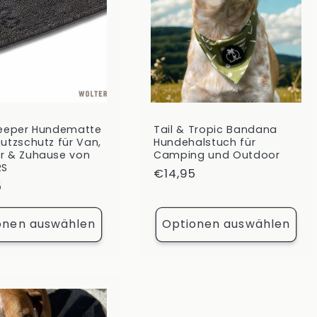
eeper Hundematte
Tail & Tropic Bandana
utzschutz für Van,
Hundehalstuch für
 & Zuhause von
Camping und Outdoor
RS
Normaler
€14,95
ler
5
Preis
onen auswählen
Optionen auswählen