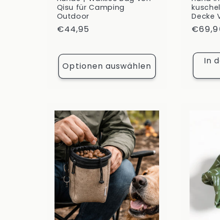
Qisu für Camping
kusche
Outdoor
Decke 
Normaler
€44,95
Norma
€69,9
Preis
Preis
In 
Optionen auswählen