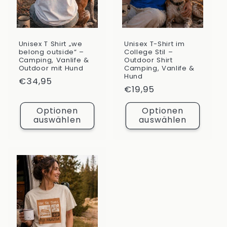
Unisex T Shirt „we
Unisex T-Shirt im
belong outside“ –
College Stil –
Camping, Vanlife &
Outdoor Shirt
Outdoor mit Hund
Camping, Vanlife &
Hund
Normaler
€34,95
Normaler
€19,95
Preis
Preis
Optionen
Optionen
auswählen
auswählen