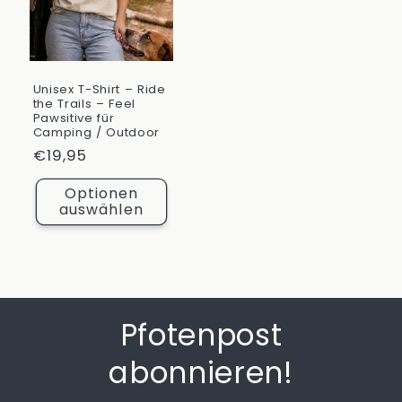
Unisex T-Shirt – Ride
the Trails – Feel
Pawsitive für
Camping / Outdoor
Normaler
€19,95
Preis
Optionen
auswählen
Pfotenpost
abonnieren!