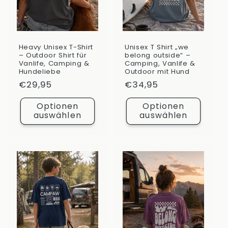
i
e
Heavy Unisex T-Shirt
Unisex T Shirt „we
:
– Outdoor Shirt für
belong outside“ –
Vanlife, Camping &
Camping, Vanlife &
Hundeliebe
Outdoor mit Hund
Normaler
€29,95
Normaler
€34,95
Preis
Preis
Optionen
Optionen
auswählen
auswählen