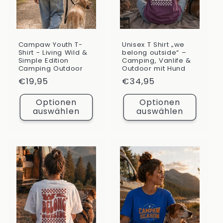
Campaw Youth T-
Unisex T Shirt „we
Shirt - Living Wild &
belong outside“ –
Simple Edition
Camping, Vanlife &
Camping Outdoor
Outdoor mit Hund
Normaler
€19,95
Normaler
€34,95
Preis
Preis
Optionen
Optionen
auswählen
auswählen