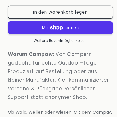
die
die
Menge
Menge
In den Warenkorb legen
für
für
Campaw
Campaw
Youth
Youth
T-
T-
Shirt
Shirt
-
-
Weitere Bezahlmöglichkeiten
Living
Living
Wild
Wild
Warum Campaw:
Von Campern
&amp;
&amp;
gedacht, für echte Outdoor-Tage.
Simple
Simple
Edition
Edition
Produziert auf Bestellung oder aus
Camping
Camping
kleiner Manufaktur. Klar kommunizierter
Outdoor
Outdoor
Versand & Rückgabe.Persönlicher
Support statt anonymer Shop.
Ob Wald, Wellen oder Wiesen: Mit dem Campaw