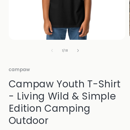
Medien
1
in
von
1
/
18
Modal
öffnen
campaw
Campaw Youth T-Shirt
- Living Wild & Simple
Edition Camping
Outdoor