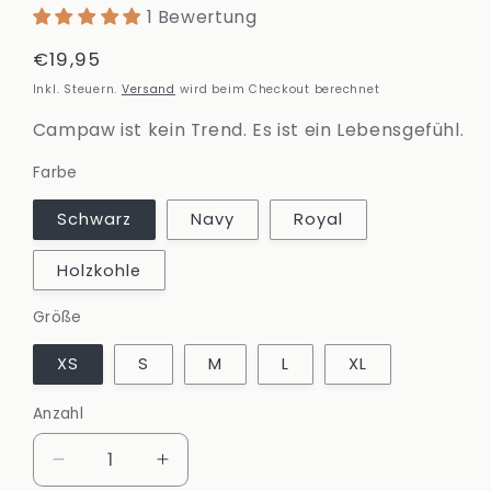
1 Bewertung
Normaler
€19,95
Preis
Inkl. Steuern.
Versand
wird beim Checkout berechnet
Campaw ist kein Trend. Es ist ein Lebensgefühl.
Farbe
Schwarz
Navy
Royal
Holzkohle
Größe
XS
S
M
L
XL
Anzahl
Anzahl
Verringere
Erhöhe