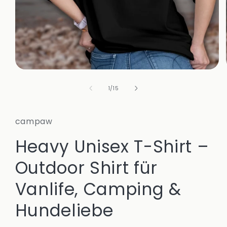
Medien
1
in
von
1
/
15
Modal
öffnen
campaw
Heavy Unisex T-Shirt –
Outdoor Shirt für
Vanlife, Camping &
Hundeliebe