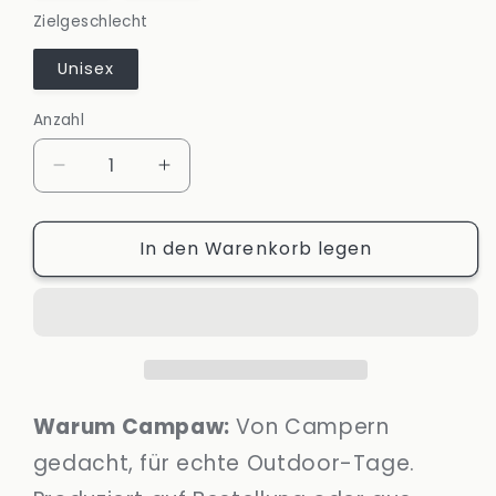
Zielgeschlecht
Unisex
Anzahl
Anzahl
Verringere
Erhöhe
die
die
Menge
Menge
In den Warenkorb legen
für
für
Heavy
Heavy
Unisex
Unisex
T-
T-
Shirt
Shirt
–
–
Outdoor
Outdoor
Shirt
Shirt
Warum Campaw:
Von Campern
für
für
gedacht, für echte Outdoor-Tage.
Vanlife,
Vanlife,
Camping
Camping