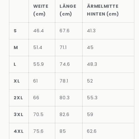
WEITE
LÄNGE
ÄRMELMITTE
(cm)
(cm)
HINTEN (cm)
S
46.4
67.6
41.3
M
51.4
71.1
45
L
55.9
74.6
48.3
XL
61
78.1
52
2XL
66
80.3
55.3
3XL
70.5
82.6
59
4XL
75.6
85
62.6