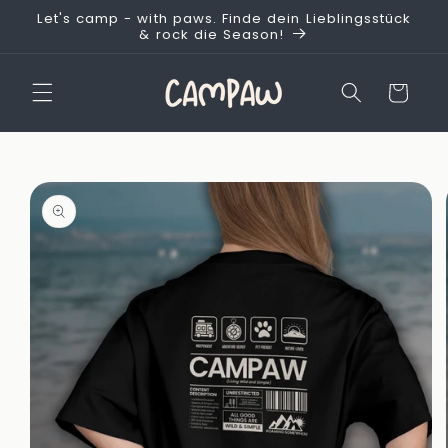
Direkt
Let's camp - with paws. Finde dein Lieblingsstück
zum
& rock die Season!
Inhalt
Warenkorb
duktinformationen
ingen