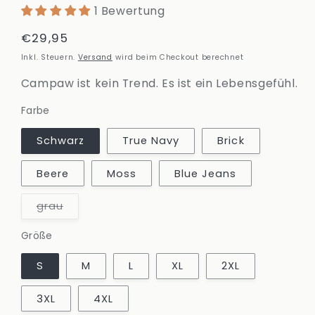
1 Bewertung
Normaler
€29,95
Preis
Inkl. Steuern.
Versand
wird beim Checkout berechnet
Campaw ist kein Trend. Es ist ein Lebensgefühl.
Farbe
Schwarz
True Navy
Brick
Beere
Moss
Blue Jeans
Variante
grau
ausverkauft
oder
nicht
Größe
verfügbar
S
M
L
XL
2XL
3XL
4XL