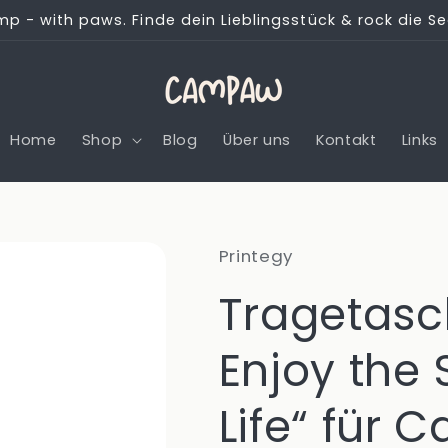
mp - with paws. Finde dein Lieblingsstück & rock die S
Home
Shop
Blog
Über uns
Kontakt
Links
Printegy
Tragetasc
Enjoy the
Life“ für 