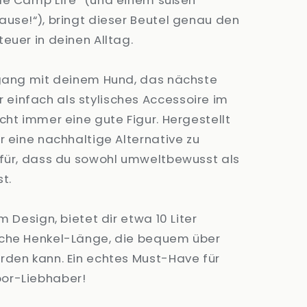
le Camp Life“ (und einem süßen
ause!“), bringt dieser Beutel genau den
euer in deinen Alltag.
rgang mit deinem Hund, das nächste
infach als stylisches Accessoire im
cht immer eine gute Figur. Hergestellt
r eine nachhaltige Alternative zu
afür, dass du sowohl umweltbewusst als
t.
m Design, bietet dir etwa 10 Liter
sche Henkel-Länge, die bequem über
rden kann. Ein echtes Must-Have für
or-Liebhaber!