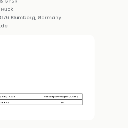
ß GPSR:
 Huck
, 78176 Blumberg, Germany
.de