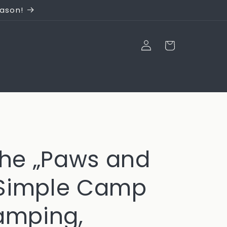
eason!
Einloggen
Warenkorb
he „Paws and
 Simple Camp
Camping,