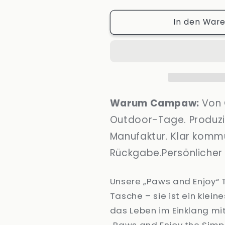
Menge
Menge
In den War
für
für
Tragetasche
Tragetasche
„Paws
„Paws
and
and
Enjoy
Enjoy
the
the
Simple
Simple
Camp
Camp
Warum Campaw:
Von 
Life“
Life“
Outdoor-Tage. Produzie
für
für
Camping,
Camping,
Manufaktur. Klar komm
Outdoor
Outdoor
Rückgabe.Persönlicher
Unsere „Paws and Enjoy“ 
Tasche – sie ist ein klei
das Leben im Einklang mit