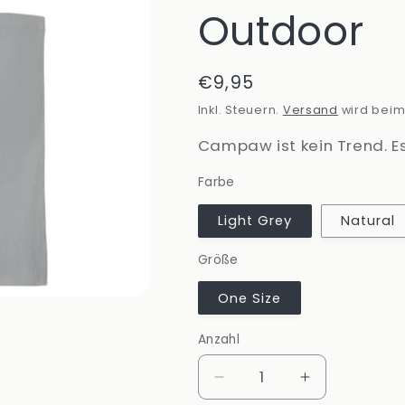
Outdoor
Normaler
€9,95
Preis
Inkl. Steuern.
Versand
wird beim
Campaw ist kein Trend. Es
Farbe
Light Grey
Natural
Größe
One Size
Anzahl
Anzahl
Verringere
Erhöhe
die
die