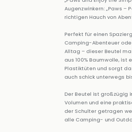
„Paws and Enjoy the Simp
Augenzwinkern: „Paws – P
richtigen Hauch von Abent
Perfekt für einen Spazie
Camping-Abenteuer oder e
Alltag – dieser Beutel ma
aus 100% Baumwolle, ist e
Plastiktüten und sorgt d
auch schick unterwegs bis
Der Beutel ist großzügig i
Volumen und eine prakti
der Schulter getragen we
alle Camping- und Outdo