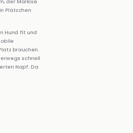
m, der Markise
in Plätzchen
n Hund fit und
mobile
Platz brauchen.
terwegs schnell
ierten Napf. Da