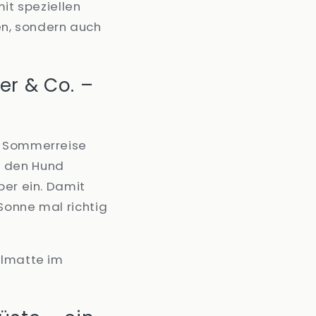
mit speziellen
en, sondern auch
er & Co. –
ne Sommerreise
t den Hund
er ein. Damit
Sonne mal richtig
hlmatte im