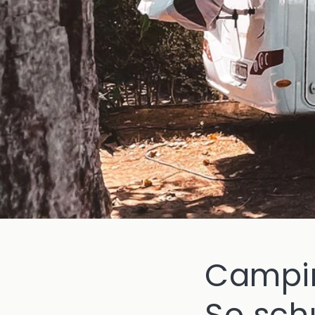
Campin
So sch