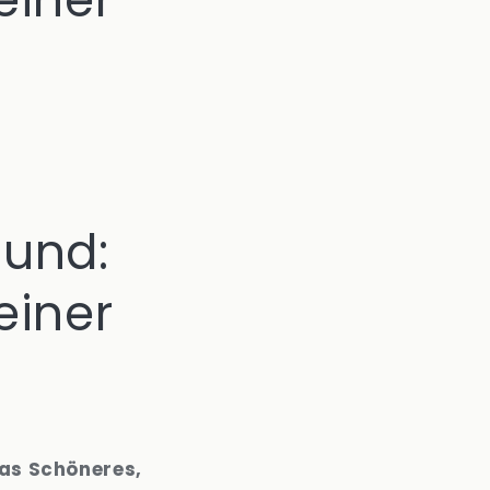
und:
einer
as Schöneres,