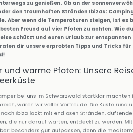
 unterwegs zu genießen. Ob an der sonnenverwö
oder den traumhaften Stränden Ibizas: Camping
e. Aber wenn die Temperaturen steigen, ist es 
 besten Freund auf vier Pfoten zu achten. Wie d
eise schützt und euren Urlaub zur entspannten
aten dir unsere erprobten Tipps und Tricks fü
d!
r und warme Pfoten: Unsere Reis
meerküste
Camper bei uns im Schwarzwald startklar machten
reich, waren wir voller Vorfreude. Die Küste rund 
r nach Ibiza lockt mit endlosen Stränden, duftend
en, die nur darauf warten, entdeckt zu werden. M
aber: besonders gut aufpassen, denn die mediter