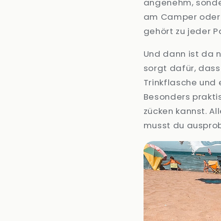
angenehm, sonder
am Camper oder in
gehört zu jeder Pa
Und dann ist da 
sorgt dafür, dass
Trinkflasche und 
Besonders praktis
zücken kannst. Al
musst du ausprobi