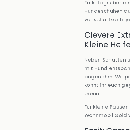
Falls tagsüber ei
Hundeschuhen aus
vor scharfkantige
Clevere Ext
Kleine Helf
Neben Schatten u
mit Hund entspan
angenehm. Wir p
könnt ihr euch ge
brennt.
Für kleine Pausen
Wohnmobil Gold 