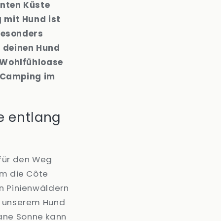
hnten Küste
 mit Hund ist
besonders
u deinen Hund
 Wohlfühloase
r Camping im
e entlang
 für den Weg
um die Côte
en Pinienwäldern
it unserem Hund
rane Sonne kann